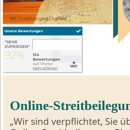
Mit Tradition und Charme ...
Online-Streitbeilegu
„Wir sind verpflichtet, Sie 
Auf den Spuren von Goethe ...