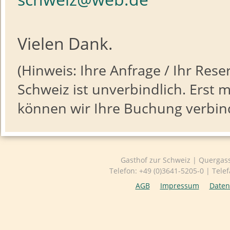
Vielen Dank.
(Hinweis: Ihre Anfrage / Ihr Re
Schweiz ist unverbindlich. Erst 
können wir Ihre Buchung verbind
Gemütliches Ambiente ...
Gasthof zur Schweiz | Quergas
Telefon: +49 (0)3641-5205-0 | Tele
AGB
Impressum
Daten