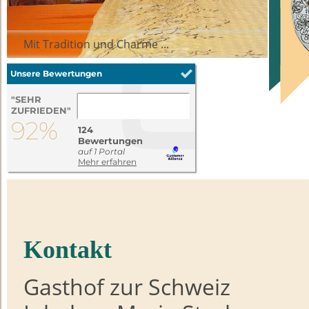
Mit Tradition und Charme ...
Kontakt
Gasthof zur Schweiz
Auf den Spuren von Goethe ...